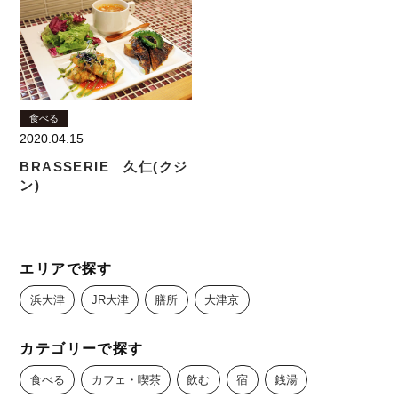
食べる
2020.04.15
BRASSERIE 久仁(クジ
ン)
エリアで探す
浜大津
JR大津
膳所
大津京
カテゴリーで探す
食べる
カフェ・喫茶
飲む
宿
銭湯