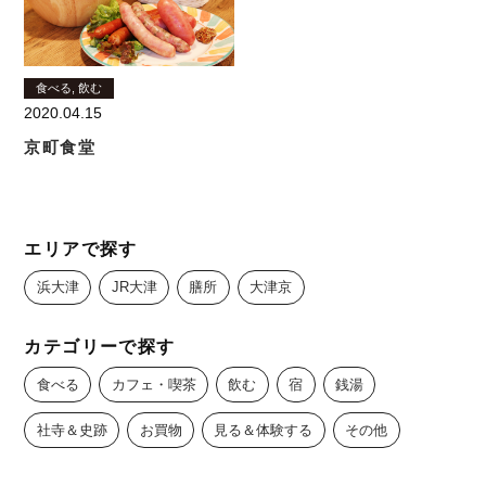
食べる, 飲む
2020.04.15
京町食堂
エリアで探す
浜大津
JR大津
膳所
大津京
カテゴリーで探す
食べる
カフェ・喫茶
飲む
宿
銭湯
社寺＆史跡
お買物
見る＆体験する
その他