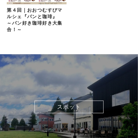
第４回｜おおつむすびマ
ルシェ『パンと珈琲』
～パン好き珈琲好き大集
合！～
スポット