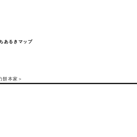
ちあるきマップ
力餅本家＞