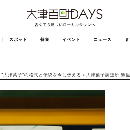
スポット
特集
イベント
ニュース
ま
5】”大津菓子”の格式と伝統を今に伝える＜大津菓子調進所 鶴