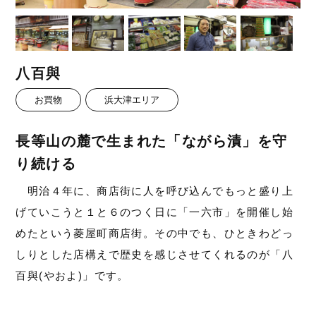
八百與
お買物
浜大津エリア
長等山の麓で生まれた「ながら漬」を守
り続ける
明治４年に、商店街に人を呼び込んでもっと盛り上
げていこうと１と６のつく日に「一六市」を開催し始
めたという菱屋町商店街。その中でも、ひときわどっ
しりとした店構えで歴史を感じさせてくれるのが「八
百與(やおよ)」です。