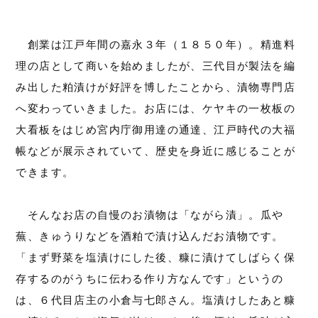
創業は江戸年間の嘉永３年（１８５０年）。精進料
理の店として商いを始めましたが、三代目が製法を編
み出した粕漬けが好評を博したことから、漬物専門店
へ変わっていきました。お店には、ケヤキの一枚板の
大看板をはじめ宮内庁御用達の通達、江戸時代の大福
帳などが展示されていて、歴史を身近に感じることが
できます。
そんなお店の自慢のお漬物は「ながら漬」。瓜や
蕪、きゅうりなどを酒粕で漬け込んだお漬物です。
「まず野菜を塩漬けにした後、糠に漬けてしばらく保
存するのがうちに伝わる作り方なんです」というの
は、６代目店主の小倉与七郎さん。塩漬けしたあと糠