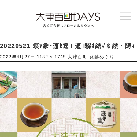
20220521 螟ｧ豢･逋ｾ逕ｺ 逋ｺ驟ｵ繧√＄繧・陦ｨ
2022年4月27日
1182 × 1749
大津百町 発酵めぐり