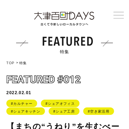
特集
TOP
特集
FEATURED #012
2022.02.01
#カルチャー
#シェアオフィス
#シェアキッチン
#シェア工房
#空き家活用
【まちの“うねり”を生むべー